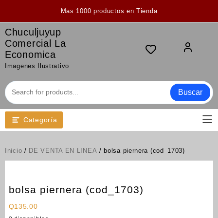
Saltar
Mas 1000 productos en Tienda
al
contenido
Chuculjuyup
Comercial La
Economica
Imagenes Ilustrativo
Buscar
Categoría
Inicio
/
DE VENTA EN LINEA
/ bolsa piernera (cod_1703)
bolsa piernera (cod_1703)
Q
135.00