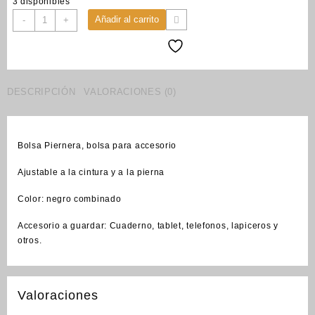
3 disponibles
bolsa
Añadir al carrito
-
+
piernera
(cod_1703)
cantidad
DESCRIPCIÓN
VALORACIONES (0)
Bolsa Piernera, bolsa para accesorio
Ajustable a la cintura y a la pierna
Color: negro combinado
Accesorio a guardar: Cuaderno, tablet, telefonos, lapiceros y
otros.
Valoraciones