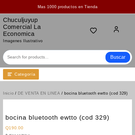
Saltar
Mas 1000 productos en Tienda
al
contenido
Chuculjuyup
Comercial La
Economica
Imagenes Ilustrativo
Buscar
Categoría
Inicio
/
DE VENTA EN LINEA
/ bocina bluetooth ewtto (cod 329)
bocina bluetooth ewtto (cod 329)
Q
190.00