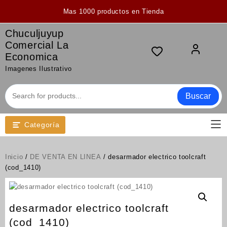
Saltar
Mas 1000 productos en Tienda
al
contenido
Chuculjuyup
Comercial La
Economica
Imagenes Ilustrativo
Buscar
Categoría
Inicio
/
DE VENTA EN LINEA
/ desarmador electrico toolcraft
(cod_1410)
desarmador electrico toolcraft
(cod_1410)