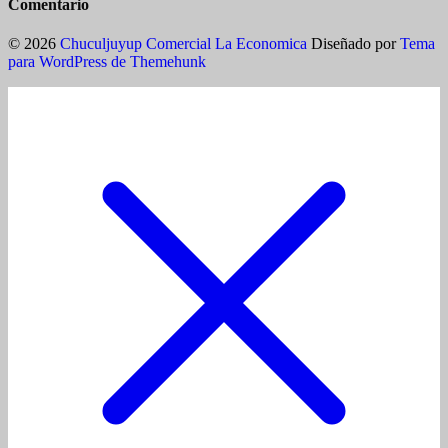
Comentario
© 2026
Chuculjuyup Comercial La Economica
Diseñado por
Tema
para WordPress de Themehunk