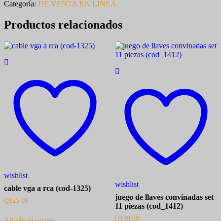
Categoría:
DE VENTA EN LINEA
Productos relacionados
wishlist
wishlist
cable vga a rca (cod-1325)
juego de llaves convinadas set
Q
125.00
11 piezas (cod_1412)
Q
120.00
Añadir al carrito