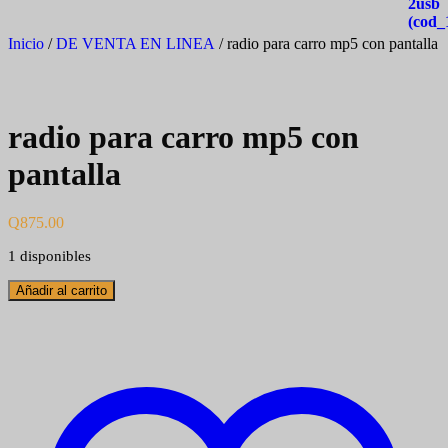
Inicio
/
DE VENTA EN LINEA
/ radio para carro mp5 con pantalla
radio para carro mp5 con
pantalla
Q
875.00
1 disponibles
radio
Añadir al carrito
para
carro
mp5
con
pantalla
cantidad