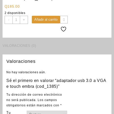
Q
185.00
2 disponibles
adaptador
Añadir al carrito
-
+
usb
3.0
a
VGA
e
VALORACIONES (0)
touch
embra
Valoraciones
(cod_1385)
cantidad
No hay valoraciones aún.
Sé el primero en valorar “adaptador usb 3.0 a VGA
e touch embra (cod_1385)”
Tu dirección de correo electrónico
no será publicada.
Los campos
obligatorios están marcados con
*
Tu