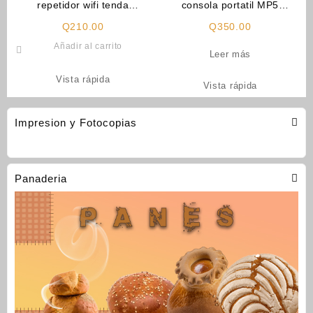
repetidor wifi tenda
consola portatil MP5
(cod_1384)
(cod_1476)
Q
210.00
Q
350.00
Añadir al carrito
Leer más
Vista rápida
Vista rápida
Impresion y Fotocopias
Panaderia