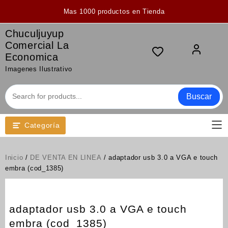
Saltar
Mas 1000 productos en Tienda
al
contenido
Chuculjuyup
Comercial La
Economica
Imagenes Ilustrativo
Buscar
Categoría
Inicio
/
DE VENTA EN LINEA
/ adaptador usb 3.0 a VGA e touch
embra (cod_1385)
adaptador usb 3.0 a VGA e touch
embra (cod_1385)