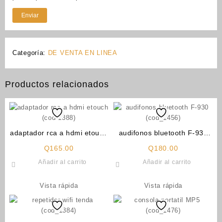
Categoría:
DE VENTA EN LINEA
Productos relacionados
adaptador rca a hdmi etouch
audifonos bluetooth F-930
(cod-1388)
(cod_1456)
Q
165.00
Q
180.00
Añadir al carrito
Añadir al carrito
Vista rápida
Vista rápida