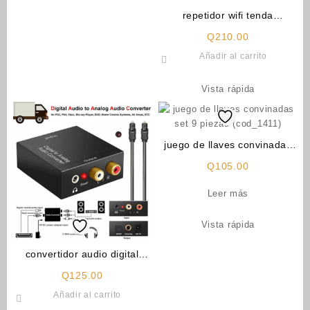
repetidor wifi tenda
(cod_1384)
Q
210.00
Añadir al carrito
Vista rápida
juego de llaves convinadas
set 9 piezas (cod_1411)
Q
105.00
Leer más
Vista rápida
convertidor audio digital
optico (cod_660)
Q
125.00
Añadir al carrito