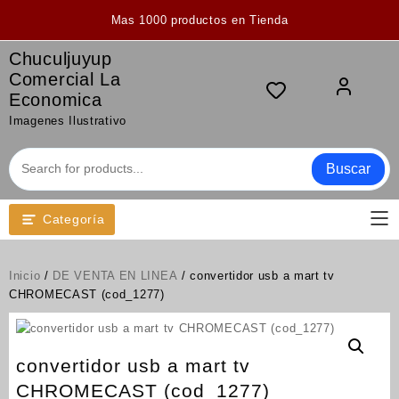
Saltar
Mas 1000 productos en Tienda
al
contenido
Chuculjuyup
Comercial La
Economica
Imagenes Ilustrativo
Buscar
Categoría
Inicio
/
DE VENTA EN LINEA
/ convertidor usb a mart tv
CHROMECAST (cod_1277)
convertidor usb a mart tv
CHROMECAST (cod_1277)