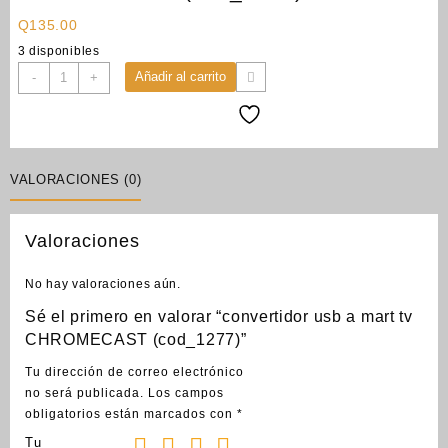
Q
135.00
3 disponibles
convertidor
Añadir al carrito
-
+
usb
a
mart
tv
CHROMECAST
VALORACIONES (0)
(cod_1277)
cantidad
Valoraciones
No hay valoraciones aún.
Sé el primero en valorar “convertidor usb a mart tv
CHROMECAST (cod_1277)”
Tu dirección de correo electrónico
no será publicada.
Los campos
obligatorios están marcados con
*
Tu