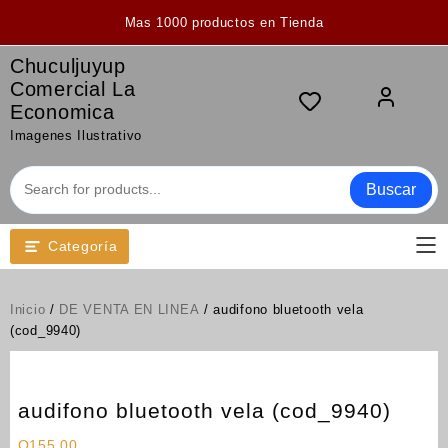
Saltar
Mas 1000 productos en Tienda
al
contenido
Chuculjuyup
Comercial La
Economica
Imagenes Ilustrativo
Buscar
Categoría
Inicio
/
DE VENTA EN LINEA
/ audifono bluetooth vela
(cod_9940)
audifono bluetooth vela (cod_9940)
Q
155.00