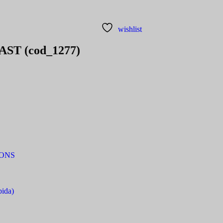
wishlist
AST (cod_1277)
IONS
bida)