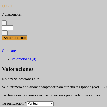
Q
95.00
7 disponibles
-
adaptador
para
+
auriculares
Añadir al carrito
iphone
(cod_1399)
cantidad
Compare
Valoraciones (0)
Valoraciones
No hay valoraciones aún.
Sé el primero en valorar “adaptador para auriculares iphone (cod_139
Tu dirección de correo electrónico no será publicada.
Los campos obli
Tu puntuación
*