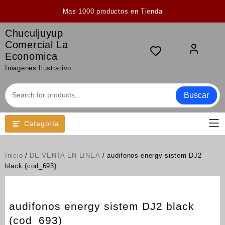
Saltar
Mas 1000 productos en Tienda
al
contenido
Chuculjuyup
Comercial La
Economica
Imagenes Ilustrativo
Buscar
Categoría
Inicio
/
DE VENTA EN LINEA
/ audifonos energy sistem DJ2
black (cod_693)
audifonos energy sistem DJ2 black
(cod_693)