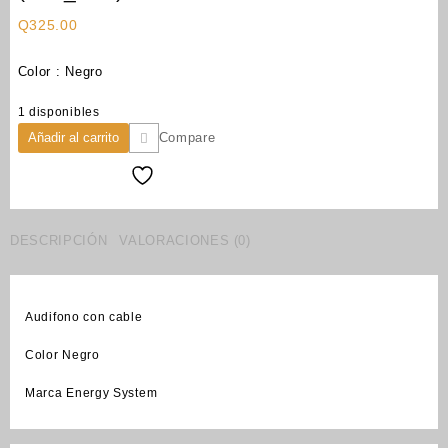
Q
325.00
Color : Negro
1 disponibles
audifonos
Añadir al carrito
Compare
energy
sistem
DJ2
black
(cod_693)
DESCRIPCIÓN
VALORACIONES (0)
cantidad
Audifono con cable
Color Negro
Marca Energy System