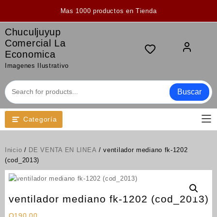
Saltar
Mas 1000 productos en Tienda
al
contenido
Chuculjuyup
Comercial La
Economica
Imagenes Ilustrativo
Buscar
Categoría
Inicio
/
DE VENTA EN LINEA
/ ventilador mediano fk-1202
(cod_2013)
ventilador mediano fk-1202 (cod_2013)
Q
190.00