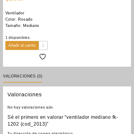
Ventilador
Color: Rosado
Tamaño: Mediano
1 disponibles
ventilador
Añadir al carrito
mediano
fk-
1202
(cod_2013)
cantidad
VALORACIONES (0)
Valoraciones
No hay valoraciones aún.
Sé el primero en valorar “ventilador mediano fk-
1202 (cod_2013)”
Tu dirección de correo electrónico