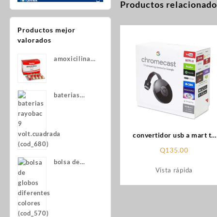
Productos relacionado
Productos mejor
valorados
amoxicilina
capsula
(cod_21)
baterias
rayobac 9
volt.cuadrada
(cod_680)
convertidor usb a mart tv
CHROMECAST (cod_1277
Q
135.00
bolsa de
Vista rápida
globos
diferentes
colores
(cod_570)