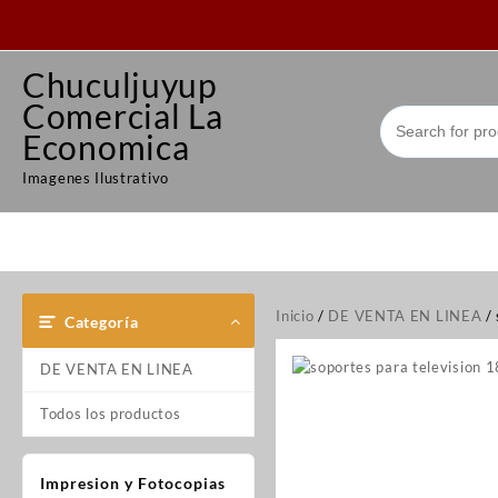
Saltar
al
contenido
Chuculjuyup
Comercial La
Economica
Imagenes Ilustrativo
Inicio
/
DE VENTA EN LINEA
/ 
Categoría
DE VENTA EN LINEA
Todos los productos
Impresion y Fotocopias