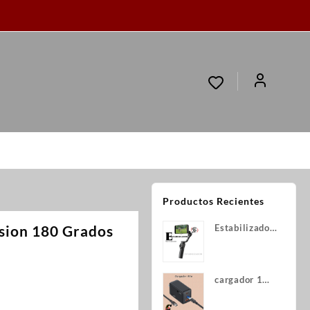
Productos Recientes
ision 180 Grados
Estabilizador
para teléfono
cargador 1
hora 65w