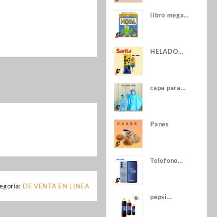
libro mega
lectura
HELADO
PALETA
MINIONS
capa para
niños
Panes
Telefono
samsung a25
5g
egoría:
DE VENTA EN LINEA
pepsi
diferentes