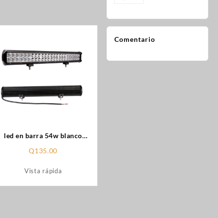
tamaño
(bebida)
Comentario
led en barra 54w blanco
(1059)
Q
135.00
Vista rápida