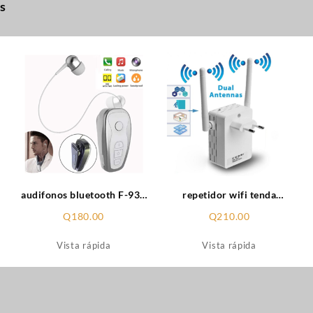
s
audifonos bluetooth F-930
repetidor wifi tenda
)
(cod_1456)
(cod_1384)
Q
180.00
Q
210.00
Vista rápida
Vista rápida