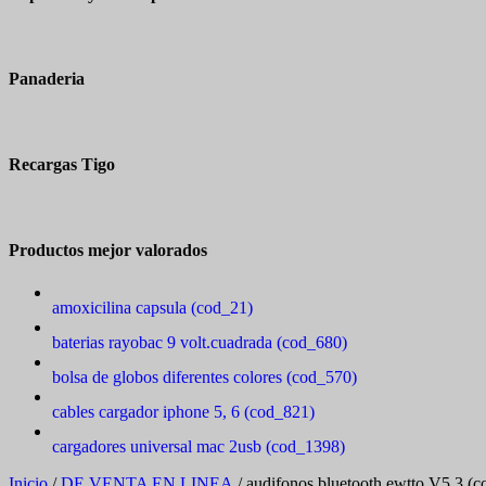
Panaderia
Recargas Tigo
Productos mejor valorados
amoxicilina capsula (cod_21)
baterias rayobac 9 volt.cuadrada (cod_680)
bolsa de globos diferentes colores (cod_570)
cables cargador iphone 5, 6 (cod_821)
cargadores universal mac 2usb (cod_1398)
Inicio
/
DE VENTA EN LINEA
/ audifonos bluetooth ewtto V5.3 (