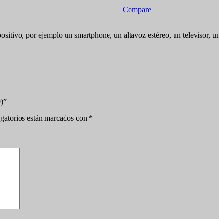
(cod_18559)
Compare
cantidad
positivo, por ejemplo un smartphone, un altavoz estéreo, un televisor, u
9)”
gatorios están marcados con
*