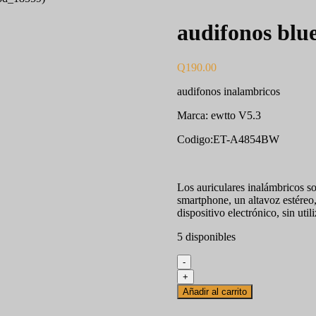
audifonos blu
Q
190.00
audifonos inalambricos
Marca: ewtto V5.3
Codigo:ET-A4854BW
Los auriculares inalámbricos so
smartphone, un altavoz estéreo,
dispositivo electrónico, sin util
5 disponibles
-
audifonos
+
bluetooth
Añadir al carrito
ewtto
V5.3