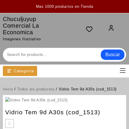
Saltar
Mas 1000 productos en Tienda
al
contenido
Chuculjuyup
Comercial La
Economica
Imagenes Ilustrativo
Buscar
Categoría
Inicio
/
Todos los productos
/ Vidrio Tem 9d A30s (cod_1513)
Vidrio Tem 9d A30s (cod_1513)