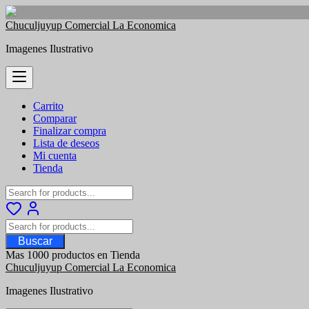
Saltar
Chuculjuyup Comercial La Economica
al
Imagenes Ilustrativo
contenido
Carrito
Comparar
Finalizar compra
Lista de deseos
Mi cuenta
Tienda
Buscar
Mas 1000 productos en Tienda
Chuculjuyup Comercial La Economica
Imagenes Ilustrativo