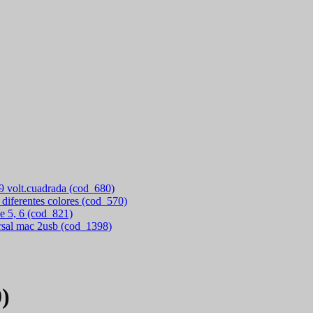
 9 volt.cuadrada (cod_680)
 diferentes colores (cod_570)
e 5, 6 (cod_821)
rsal mac 2usb (cod_1398)
)