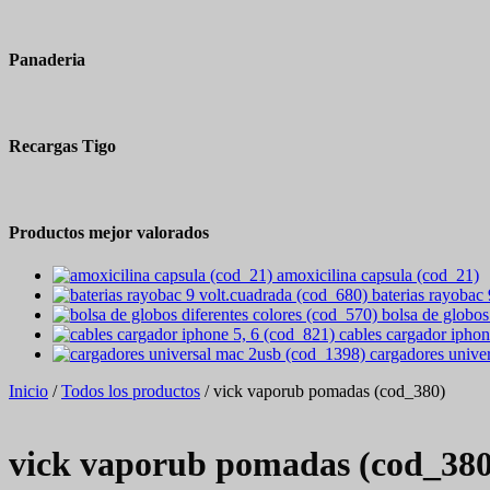
Panaderia
Recargas Tigo
Productos mejor valorados
amoxicilina capsula (cod_21)
baterias rayobac
bolsa de globos
cables cargador iphon
cargadores unive
Inicio
/
Todos los productos
/ vick vaporub pomadas (cod_380)
vick vaporub pomadas (cod_380