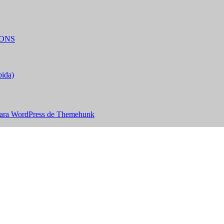
IONS
bida)
ara WordPress de Themehunk