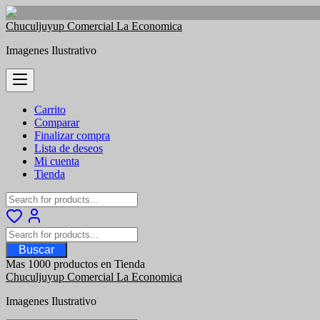
Saltar
Chuculjuyup Comercial La Economica
al
Imagenes Ilustrativo
contenido
Carrito
Comparar
Finalizar compra
Lista de deseos
Mi cuenta
Tienda
Buscar
Mas 1000 productos en Tienda
Chuculjuyup Comercial La Economica
Imagenes Ilustrativo