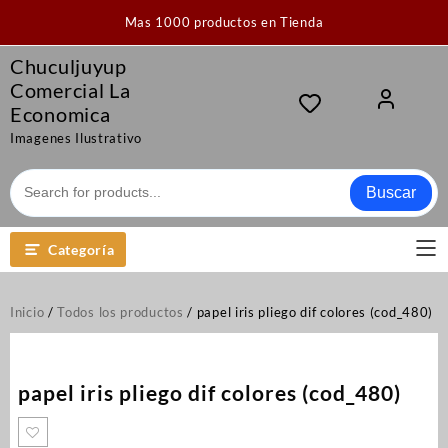
Saltar
Mas 1000 productos en Tienda
al
contenido
Chuculjuyup
Comercial La
Economica
Imagenes Ilustrativo
Buscar
Categoría
Inicio
/
Todos los productos
/ papel iris pliego dif colores (cod_480)
papel iris pliego dif colores (cod_480)