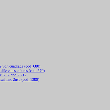
 9 volt.cuadrada (cod_680)
 diferentes colores (cod_570)
e 5, 6 (cod_821)
rsal mac 2usb (cod_1398)