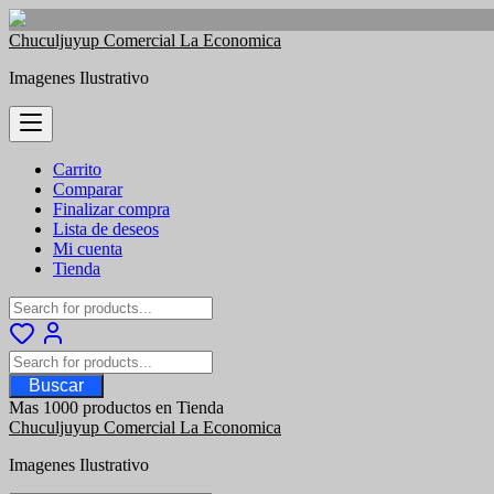
Saltar
Chuculjuyup Comercial La Economica
al
Imagenes Ilustrativo
contenido
Carrito
Comparar
Finalizar compra
Lista de deseos
Mi cuenta
Tienda
Buscar
Mas 1000 productos en Tienda
Chuculjuyup Comercial La Economica
Imagenes Ilustrativo