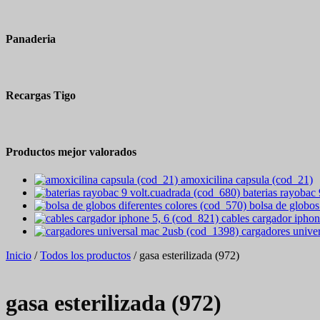
Panaderia
Recargas Tigo
Productos mejor valorados
amoxicilina capsula (cod_21)
baterias rayobac
bolsa de globos
cables cargador iphon
cargadores unive
Inicio
/
Todos los productos
/ gasa esterilizada (972)
gasa esterilizada (972)