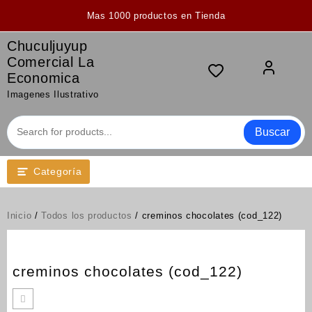
Saltar
Mas 1000 productos en Tienda
al
contenido
Chuculjuyup
Comercial La
Economica
Imagenes Ilustrativo
Buscar
Categoría
Inicio
/
Todos los productos
/ creminos chocolates (cod_122)
creminos chocolates (cod_122)