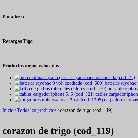
Panaderia
Recargas Tigo
Productos mejor valorados
amoxicilina capsula (cod_21)
baterias rayobac
bolsa de globos
cables cargador iphon
cargadores unive
Inicio
/
Todos los productos
/ corazon de trigo (cod_119)
corazon de trigo (cod_119)