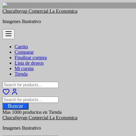
Saltar
Chuculjuyup Comercial La Economica
al
Imagenes Ilustrativo
contenido
Carrito
Comparar
Finalizar compra
Lista de deseos
Mi cuenta
Tienda
Buscar
Mas 1000 productos en Tienda
Chuculjuyup Comercial La Economica
Imagenes Ilustrativo