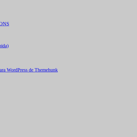
IONS
bida)
ara WordPress de Themehunk