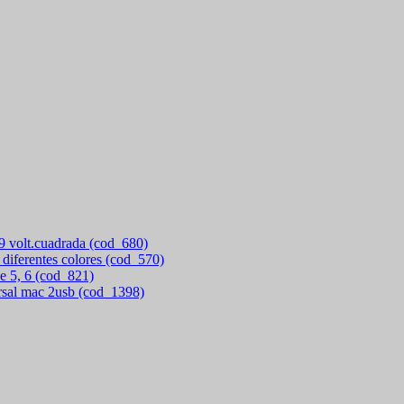
 9 volt.cuadrada (cod_680)
 diferentes colores (cod_570)
e 5, 6 (cod_821)
rsal mac 2usb (cod_1398)