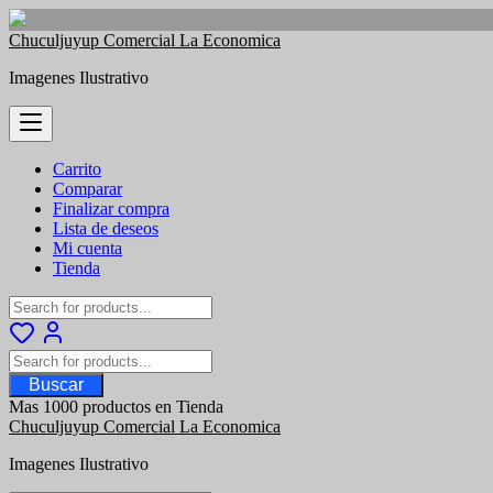
Saltar
Chuculjuyup Comercial La Economica
al
Imagenes Ilustrativo
contenido
Carrito
Comparar
Finalizar compra
Lista de deseos
Mi cuenta
Tienda
Buscar
Mas 1000 productos en Tienda
Chuculjuyup Comercial La Economica
Imagenes Ilustrativo