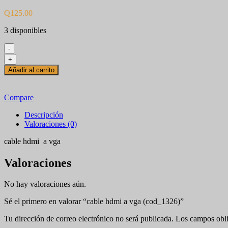
Q
125.00
3 disponibles
-
cable
+
hdmi
Añadir al carrito
a
vga
(cod_1326)
Compare
cantidad
Descripción
Valoraciones (0)
cable hdmi a vga
Valoraciones
No hay valoraciones aún.
Sé el primero en valorar “cable hdmi a vga (cod_1326)”
Tu dirección de correo electrónico no será publicada.
Los campos obli