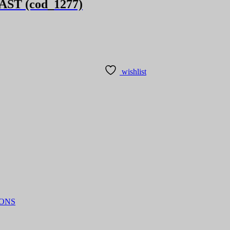
AST (cod_1277)
wishlist
IONS