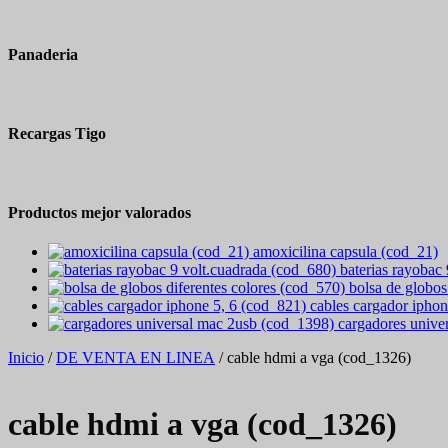
Panaderia
Recargas Tigo
Productos mejor valorados
amoxicilina capsula (cod_21)
baterias rayobac
bolsa de globos
cables cargador iphon
cargadores unive
Inicio
/
DE VENTA EN LINEA
/ cable hdmi a vga (cod_1326)
cable hdmi a vga (cod_1326)