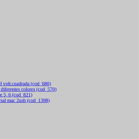
 9 volt.cuadrada (cod_680)
 diferentes colores (cod_570)
e 5, 6 (cod_821)
rsal mac 2usb (cod_1398)