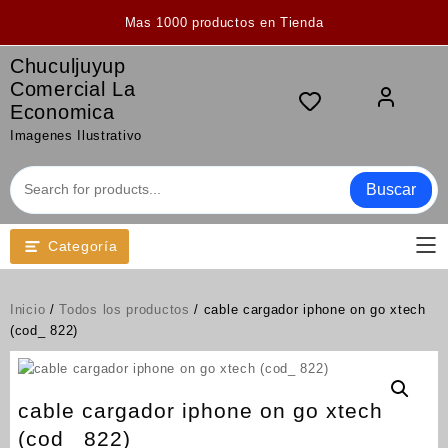
Saltar
Mas 1000 productos en Tienda
al
contenido
Chuculjuyup
Comercial La
Economica
Imagenes Ilustrativo
Buscar
Categoría
Inicio
/
Todos los productos
/ cable cargador iphone on go xtech
(cod_ 822)
cable cargador iphone on go xtech
(cod_ 822)