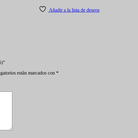
Añadir a la lista de deseos
5)”
gatorios están marcados con
*