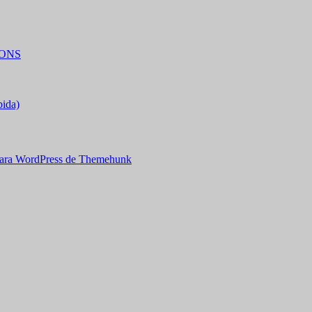
IONS
bida)
ara WordPress de Themehunk