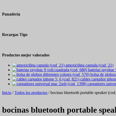
Panaderia
Recargas Tigo
Productos mejor valorados
amoxicilina capsula (cod_21)
baterias rayobac
bolsa de globos
cables cargador iphon
cargadores unive
Inicio
/
Todos los productos
/ bocinas bluetooth portable speaker (co
bocinas bluetooth portable spea