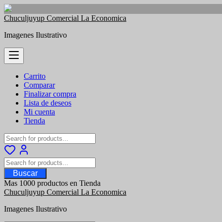
Saltar
Chuculjuyup Comercial La Economica
al
Imagenes Ilustrativo
contenido
Carrito
Comparar
Finalizar compra
Lista de deseos
Mi cuenta
Tienda
Buscar
Mas 1000 productos en Tienda
Chuculjuyup Comercial La Economica
Imagenes Ilustrativo