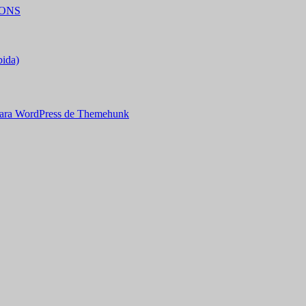
IONS
bida)
ara WordPress de Themehunk