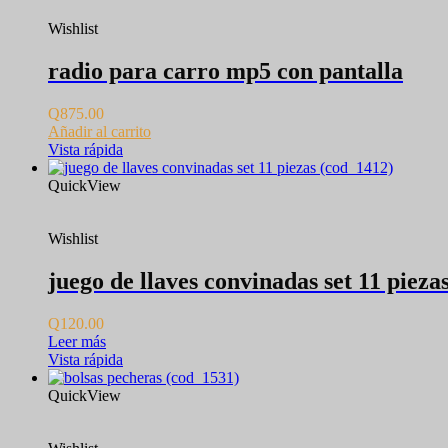
Wishlist
radio para carro mp5 con pantalla
Q
875.00
Añadir al carrito
Vista rápida
QuickView
Wishlist
juego de llaves convinadas set 11 pieza
Q
120.00
Leer más
Vista rápida
QuickView