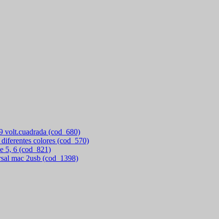
 9 volt.cuadrada (cod_680)
 diferentes colores (cod_570)
e 5, 6 (cod_821)
rsal mac 2usb (cod_1398)