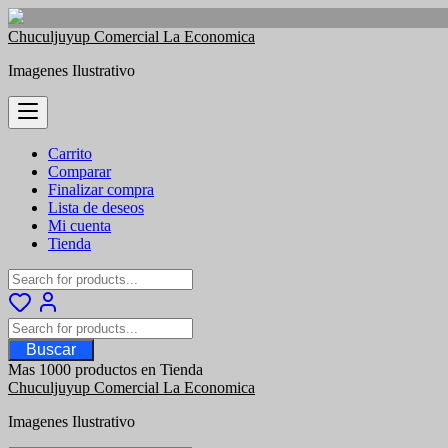
Saltar
Chuculjuyup Comercial La Economica
al
Imagenes Ilustrativo
contenido
Carrito
Comparar
Finalizar compra
Lista de deseos
Mi cuenta
Tienda
Buscar
Mas 1000 productos en Tienda
Chuculjuyup Comercial La Economica
Imagenes Ilustrativo