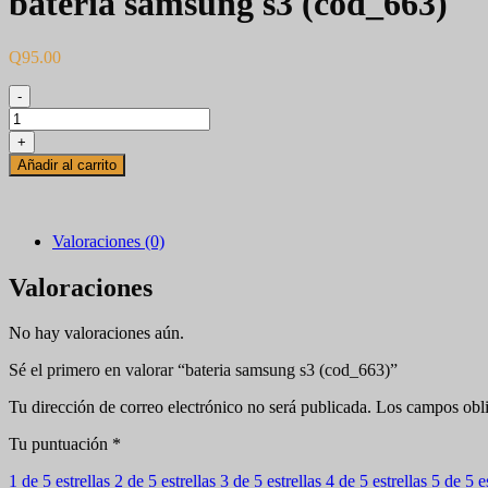
bateria samsung s3 (cod_663)
Q
95.00
-
bateria
samsung
+
s3
Añadir al carrito
(cod_663)
cantidad
Valoraciones (0)
Valoraciones
No hay valoraciones aún.
Sé el primero en valorar “bateria samsung s3 (cod_663)”
Tu dirección de correo electrónico no será publicada.
Los campos obli
Tu puntuación
*
1 de 5 estrellas
2 de 5 estrellas
3 de 5 estrellas
4 de 5 estrellas
5 de 5 e