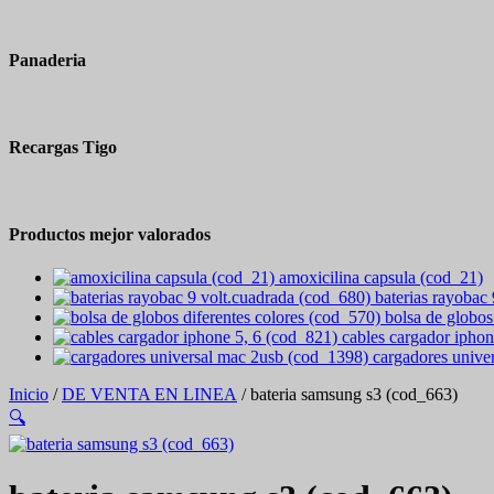
Panaderia
Recargas Tigo
Productos mejor valorados
amoxicilina capsula (cod_21)
baterias rayobac
bolsa de globos
cables cargador iphon
cargadores unive
Inicio
/
DE VENTA EN LINEA
/ bateria samsung s3 (cod_663)
🔍