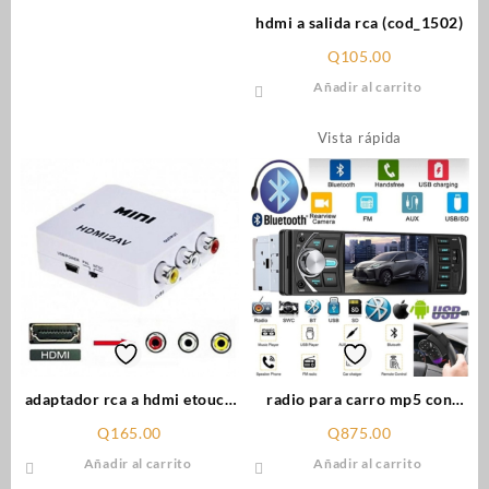
hdmi a salida rca (cod_1502)
Q
105.00
Añadir al carrito
Vista rápida
adaptador rca a hdmi etouch
radio para carro mp5 con
(cod-1388)
pantalla
Q
165.00
Q
875.00
Añadir al carrito
Añadir al carrito