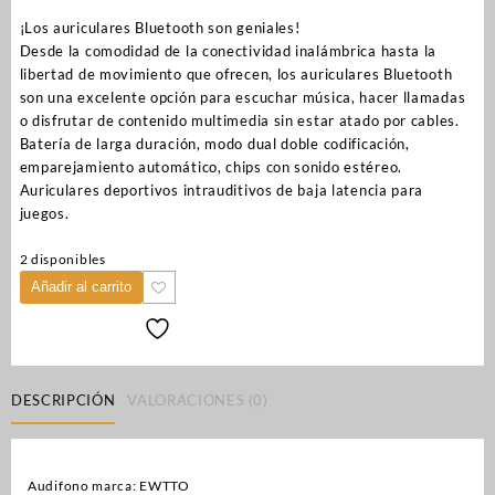
original
actual
¡Los auriculares Bluetooth son geniales!
era:
es:
Desde la comodidad de la conectividad inalámbrica hasta la
Q375.00.
Q290.00.
libertad de movimiento que ofrecen, los auriculares Bluetooth
son una excelente opción para escuchar música, hacer llamadas
o disfrutar de contenido multimedia sin estar atado por cables.
Batería de larga duración, modo dual doble codificación,
emparejamiento automático, chips con sonido estéreo.
Auriculares deportivos intrauditivos de baja latencia para
juegos.
2 disponibles
Añadir al carrito
DESCRIPCIÓN
VALORACIONES (0)
Audifono marca: EWTTO