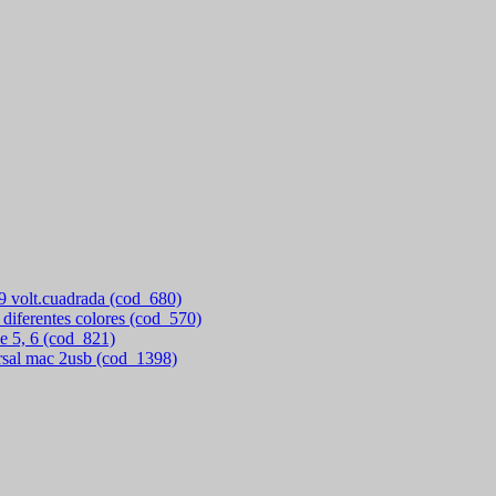
 9 volt.cuadrada (cod_680)
 diferentes colores (cod_570)
e 5, 6 (cod_821)
rsal mac 2usb (cod_1398)