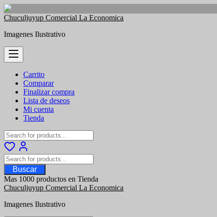
Saltar
Chuculjuyup Comercial La Economica
al
Imagenes Ilustrativo
contenido
Carrito
Comparar
Finalizar compra
Lista de deseos
Mi cuenta
Tienda
Buscar
Mas 1000 productos en Tienda
Chuculjuyup Comercial La Economica
Imagenes Ilustrativo