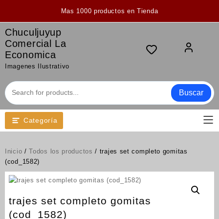
Saltar
Mas 1000 productos en Tienda
al
contenido
Chuculjuyup
Comercial La
Economica
Imagenes Ilustrativo
Buscar
Categoría
Inicio
/
Todos los productos
/ trajes set completo gomitas
(cod_1582)
trajes set completo gomitas
(cod_1582)