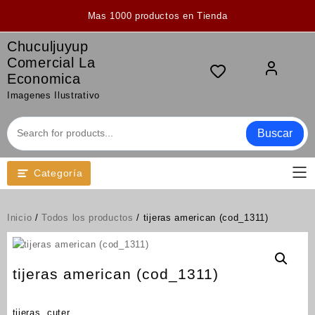
Saltar
Mas 1000 productos en Tienda
al
contenido
Chuculjuyup
Comercial La
Economica
Imagenes Ilustrativo
Buscar
Categoría
Inicio
/
Todos los productos
/ tijeras american (cod_1311)
tijeras american (cod_1311)
tijeras, cuter