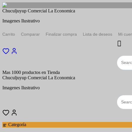
Saltar
Chuculjuyup Comercial La Economica
al
Imagenes Ilustrativo
contenido
Carrito
Comparar
Finalizar compra
Lista de deseos
Mi cue
Mas 1000 productos en Tienda
Chuculjuyup Comercial La Economica
Imagenes Ilustrativo
Categoría