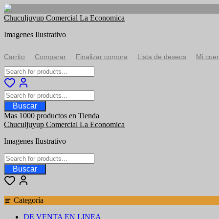
Saltar
Chuculjuyup Comercial La Economica
al
Imagenes Ilustrativo
contenido
Carrito
Comparar
Finalizar compra
Lista de deseos
Mi cue
Buscar
Mas 1000 productos en Tienda
Chuculjuyup Comercial La Economica
Imagenes Ilustrativo
Buscar
Categoría
DE VENTA EN LINEA