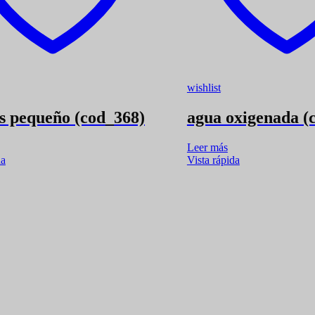
wishlist
s pequeño (cod_368)
agua oxigenada (
Leer más
da
Vista rápida