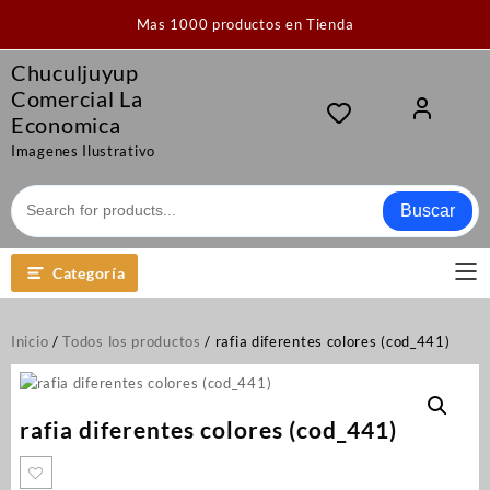
Saltar
Mas 1000 productos en Tienda
al
contenido
Chuculjuyup
Comercial La
Economica
Imagenes Ilustrativo
Buscar
Categoría
Inicio
/
Todos los productos
/ rafia diferentes colores (cod_441)
rafia diferentes colores (cod_441)