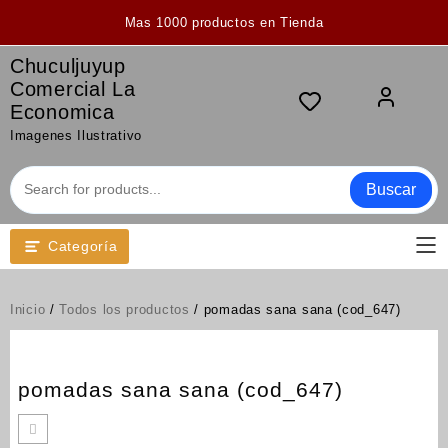
Saltar
Mas 1000 productos en Tienda
al
contenido
Chuculjuyup
Comercial La
Economica
Imagenes Ilustrativo
Buscar
Categoría
Inicio
/
Todos los productos
/ pomadas sana sana (cod_647)
pomadas sana sana (cod_647)