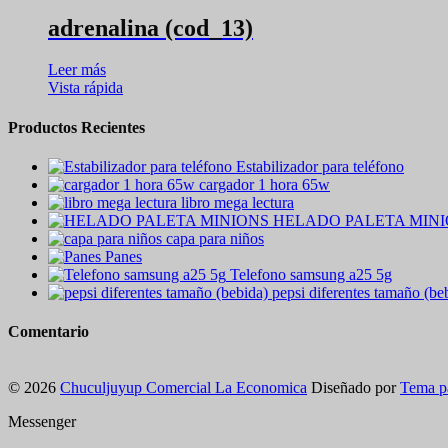
adrenalina (cod_13)
Leer más
Vista rápida
Productos Recientes
Estabilizador para teléfono
cargador 1 hora 65w
libro mega lectura
HELADO PALETA MIN
capa para niños
Panes
Telefono samsung a25 5g
pepsi diferentes tamaño (be
Comentario
© 2026
Chuculjuyup Comercial La Economica
Diseñado por
Tema p
Messenger