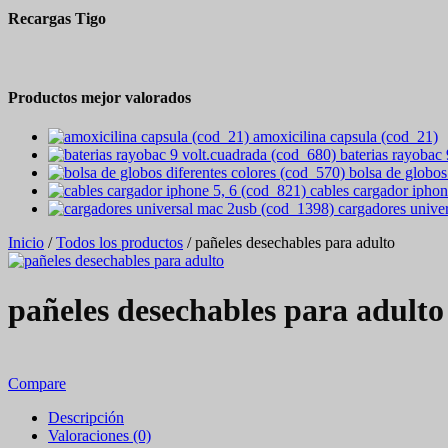
Recargas Tigo
Productos mejor valorados
amoxicilina capsula (cod_21)
baterias rayobac
bolsa de globos
cables cargador iphon
cargadores unive
Inicio
/
Todos los productos
/ pañeles desechables para adulto
pañeles desechables para adulto
Compare
Descripción
Valoraciones (0)