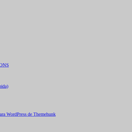
IONS
bida)
ara WordPress de Themehunk