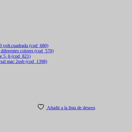
 9 volt.cuadrada (cod_680)
 diferentes colores (cod_570)
e 5, 6 (cod_821)
rsal mac 2usb (cod_1398)
Añadir a la lista de deseos