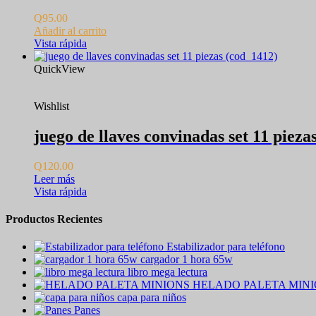
Q
95.00
Añadir al carrito
Vista rápida
QuickView
Wishlist
juego de llaves convinadas set 11 pieza
Q
120.00
Leer más
Vista rápida
Productos Recientes
Estabilizador para teléfono
cargador 1 hora 65w
libro mega lectura
HELADO PALETA MIN
capa para niños
Panes