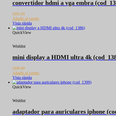
convertidor hdmi a vga embra (cod_13
Q
95.00
Añadir al carrito
Vista rápida
QuickView
Wishlist
mini display a HDMI ultra 4k (cod_13
Q
90.00
Añadir al carrito
Vista rápida
QuickView
Wishlist
adaptador para auriculares iphone (c