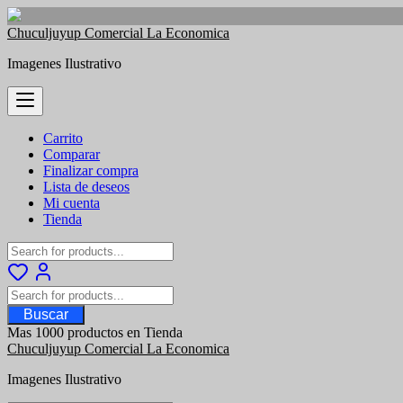
Saltar
Chuculjuyup Comercial La Economica
al
Imagenes Ilustrativo
contenido
Carrito
Comparar
Finalizar compra
Lista de deseos
Mi cuenta
Tienda
Buscar
Mas 1000 productos en Tienda
Chuculjuyup Comercial La Economica
Imagenes Ilustrativo