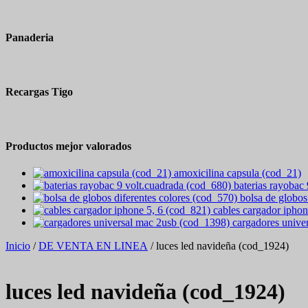
Panaderia
Recargas Tigo
Productos mejor valorados
amoxicilina capsula (cod_21)
baterias rayobac
bolsa de globos
cables cargador iphon
cargadores unive
Inicio
/
DE VENTA EN LINEA
/ luces led navideña (cod_1924)
luces led navideña (cod_1924)