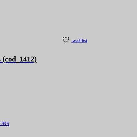
wishlist
s (cod_1412)
IONS