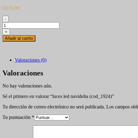
Q
155.00
-
luces
led
+
navideña
Añadir al carrito
(cod_1924)
cantidad
Valoraciones (0)
Valoraciones
No hay valoraciones aún.
Sé el primero en valorar “luces led navideña (cod_1924)”
Tu dirección de correo electrónico no será publicada.
Los campos obli
Tu puntuación
*