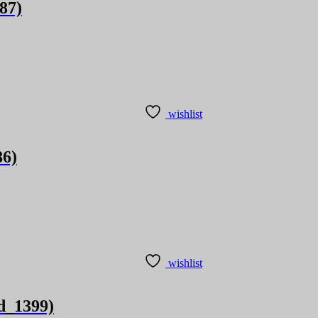
87)
wishlist
86)
wishlist
od_1399)