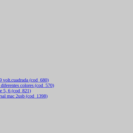
 9 volt.cuadrada (cod_680)
 diferentes colores (cod_570)
e 5, 6 (cod_821)
rsal mac 2usb (cod_1398)