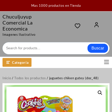
Saltar
Mas 1000 productos en Tienda
al
contenido
Chuculjuyup
Comercial La
Economica
Imagenes Ilustrativo
Buscar
Categoría
Inicio
/
Todos los productos
/ juguetes chiken gutey (doc_48)