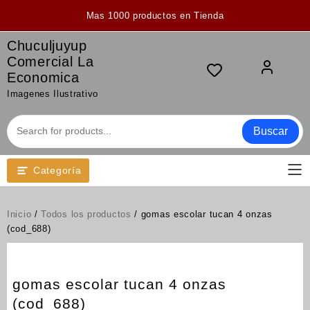
Saltar
Mas 1000 productos en Tienda
al
contenido
Chuculjuyup
Comercial La
Economica
Imagenes Ilustrativo
Buscar
Categoría
Inicio
/
Todos los productos
/ gomas escolar tucan 4 onzas
(cod_688)
gomas escolar tucan 4 onzas
(cod_688)