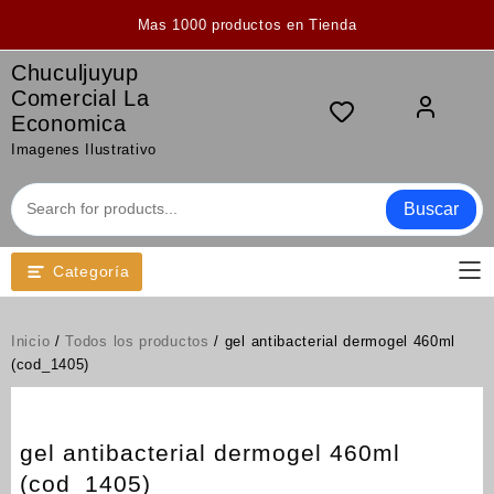
Saltar
Mas 1000 productos en Tienda
al
contenido
Chuculjuyup
Comercial La
Economica
Imagenes Ilustrativo
Buscar
Categoría
Inicio
/
Todos los productos
/ gel antibacterial dermogel 460ml
(cod_1405)
gel antibacterial dermogel 460ml
(cod_1405)