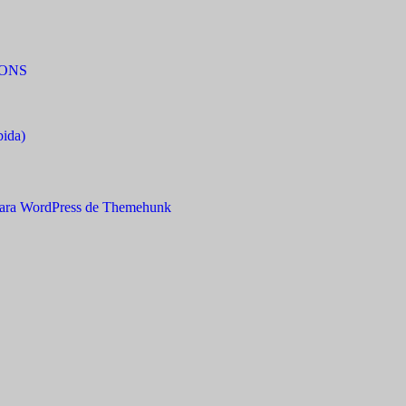
IONS
bida)
ara WordPress de Themehunk