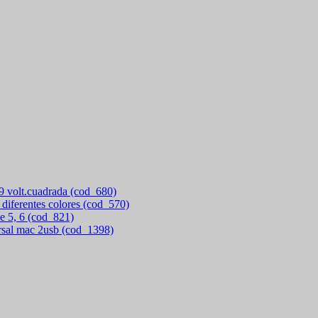
 9 volt.cuadrada (cod_680)
 diferentes colores (cod_570)
e 5, 6 (cod_821)
rsal mac 2usb (cod_1398)