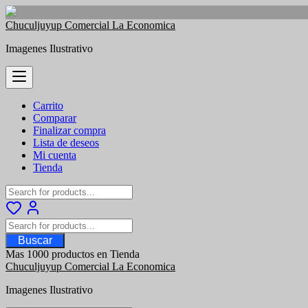
Saltar
Chuculjuyup Comercial La Economica
al
Imagenes Ilustrativo
contenido
Carrito
Comparar
Finalizar compra
Lista de deseos
Mi cuenta
Tienda
Buscar
Mas 1000 productos en Tienda
Chuculjuyup Comercial La Economica
Imagenes Ilustrativo