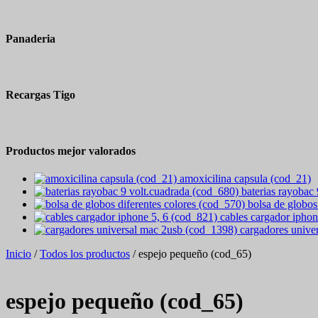
Panaderia
Recargas Tigo
Productos mejor valorados
amoxicilina capsula (cod_21)
baterias rayobac
bolsa de globos
cables cargador iphon
cargadores unive
Inicio
/
Todos los productos
/ espejo pequeño (cod_65)
espejo pequeño (cod_65)