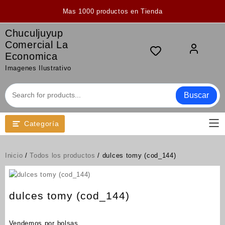
Saltar
Mas 1000 productos en Tienda
al
contenido
Chuculjuyup
Comercial La
Economica
Imagenes Ilustrativo
Buscar
Categoría
Inicio
/
Todos los productos
/ dulces tomy (cod_144)
dulces tomy (cod_144)
Vendemos por bolsas