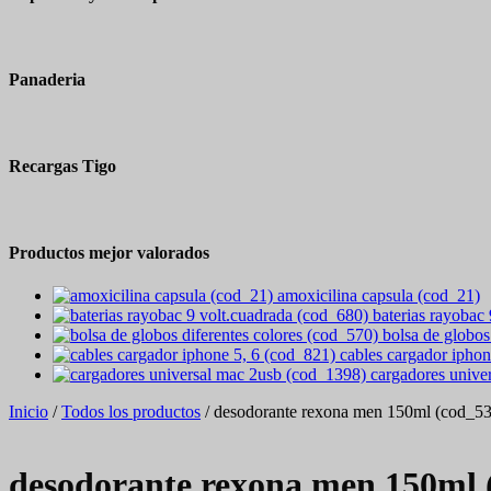
Panaderia
Recargas Tigo
Productos mejor valorados
amoxicilina capsula (cod_21)
baterias rayobac
bolsa de globos
cables cargador iphon
cargadores unive
Inicio
/
Todos los productos
/ desodorante rexona men 150ml (cod_5
desodorante rexona men 150ml 