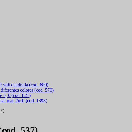
 9 volt.cuadrada (cod_680)
 diferentes colores (cod_570)
e 5, 6 (cod_821)
rsal mac 2usb (cod_1398)
37)
(cod_537)