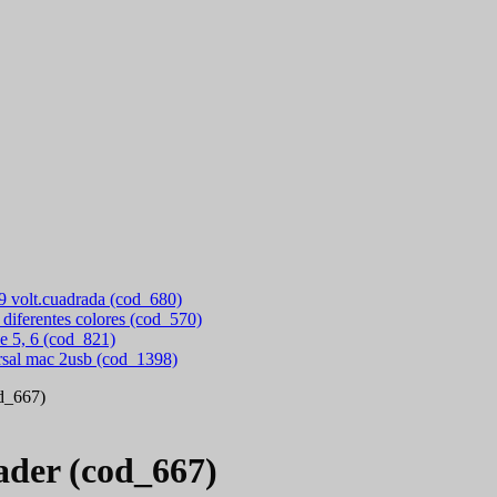
 9 volt.cuadrada (cod_680)
 diferentes colores (cod_570)
e 5, 6 (cod_821)
rsal mac 2usb (cod_1398)
od_667)
ader (cod_667)