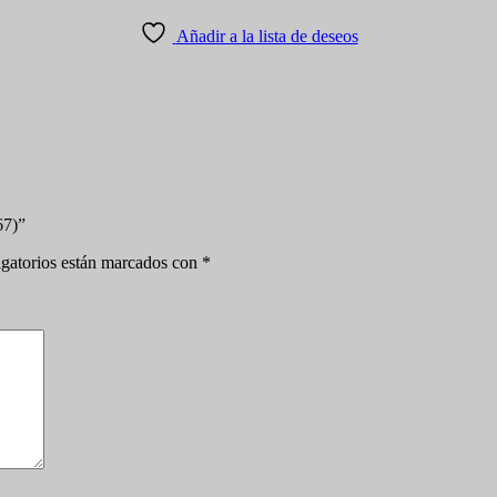
Añadir a la lista de deseos
67)”
gatorios están marcados con
*