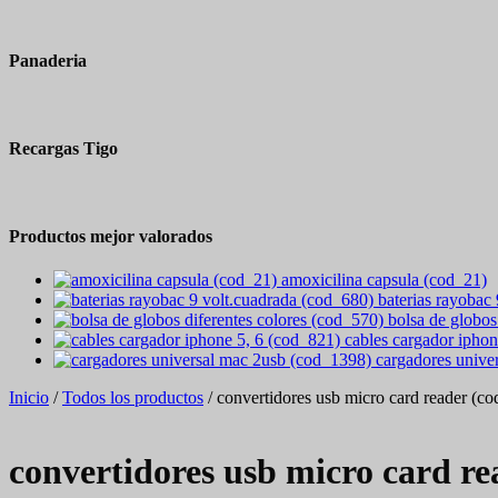
Panaderia
Recargas Tigo
Productos mejor valorados
amoxicilina capsula (cod_21)
baterias rayobac
bolsa de globos
cables cargador iphon
cargadores unive
Inicio
/
Todos los productos
/ convertidores usb micro card reader (c
convertidores usb micro card re