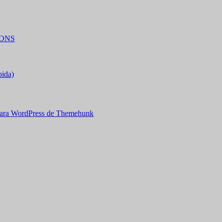
IONS
bida)
ara WordPress de Themehunk