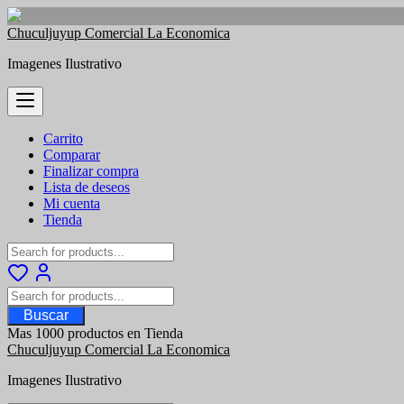
Saltar
Chuculjuyup Comercial La Economica
al
Imagenes Ilustrativo
contenido
Carrito
Comparar
Finalizar compra
Lista de deseos
Mi cuenta
Tienda
Buscar
Mas 1000 productos en Tienda
Chuculjuyup Comercial La Economica
Imagenes Ilustrativo