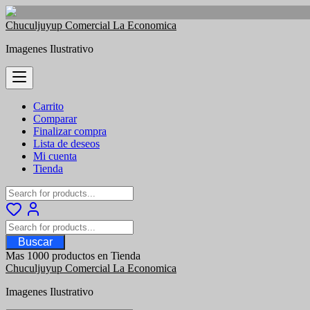
Saltar
Chuculjuyup Comercial La Economica
al
Imagenes Ilustrativo
contenido
Carrito
Comparar
Finalizar compra
Lista de deseos
Mi cuenta
Tienda
Buscar
Mas 1000 productos en Tienda
Chuculjuyup Comercial La Economica
Imagenes Ilustrativo