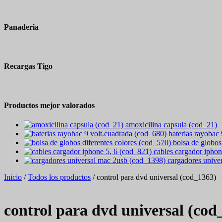
Panaderia
Recargas Tigo
Productos mejor valorados
amoxicilina capsula (cod_21)
baterias rayobac
bolsa de globos
cables cargador iphon
cargadores unive
Inicio
/
Todos los productos
/ control para dvd universal (cod_1363)
control para dvd universal (cod