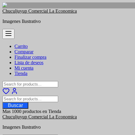
Saltar
Chuculjuyup Comercial La Economica
al
Imagenes Ilustrativo
contenido
Carrito
Comparar
Finalizar compra
Lista de deseos
Mi cuenta
Tienda
Buscar
Mas 1000 productos en Tienda
Chuculjuyup Comercial La Economica
Imagenes Ilustrativo