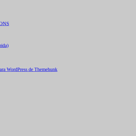
IONS
bida)
ara WordPress de Themehunk