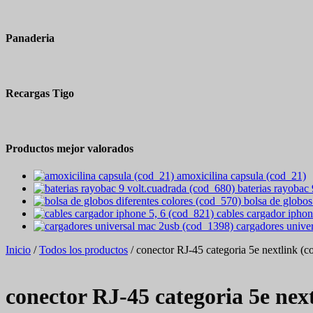
Panaderia
Recargas Tigo
Productos mejor valorados
amoxicilina capsula (cod_21)
baterias rayobac
bolsa de globos
cables cargador iphon
cargadores unive
Inicio
/
Todos los productos
/ conector RJ-45 categoria 5e nextlink (
conector RJ-45 categoria 5e nex