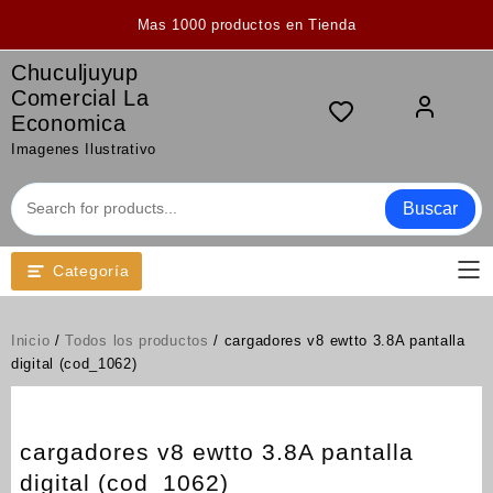
Saltar
Mas 1000 productos en Tienda
al
contenido
Chuculjuyup
Comercial La
Economica
Imagenes Ilustrativo
Buscar
Categoría
Inicio
/
Todos los productos
/ cargadores v8 ewtto 3.8A pantalla
digital (cod_1062)
cargadores v8 ewtto 3.8A pantalla
digital (cod_1062)