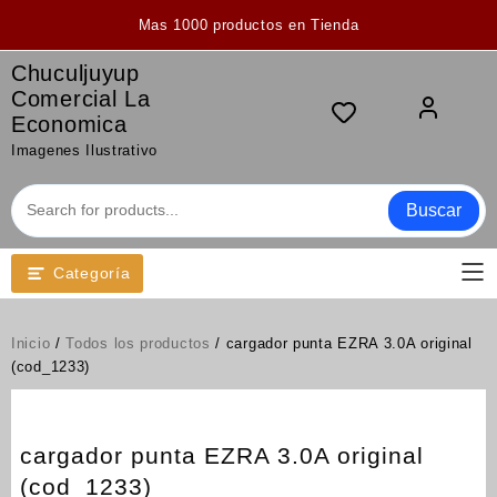
Saltar
Mas 1000 productos en Tienda
al
contenido
Chuculjuyup
Comercial La
Economica
Imagenes Ilustrativo
Buscar
Categoría
Inicio
/
Todos los productos
/ cargador punta EZRA 3.0A original
(cod_1233)
cargador punta EZRA 3.0A original
(cod_1233)