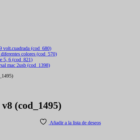
 9 volt.cuadrada (cod_680)
 diferentes colores (cod_570)
e 5, 6 (cod_821)
rsal mac 2usb (cod_1398)
d_1495)
 v8 (cod_1495)
Añadir a la lista de deseos