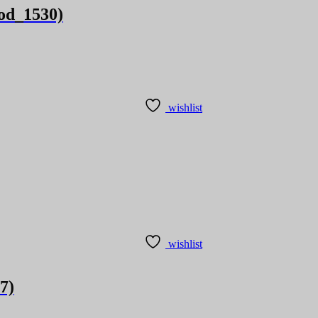
cod_1530)
wishlist
wishlist
7)