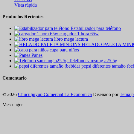
Vista rápida
Productos Recientes
Estabilizador para teléfono
cargador 1 hora 65w
libro mega lectura
HELADO PALETA MIN
capa para niños
Panes
Telefono samsung a25 5g
pepsi diferentes tamaño (be
Comentario
© 2026
Chuculjuyup Comercial La Economica
Diseñado por
Tema p
Messenger