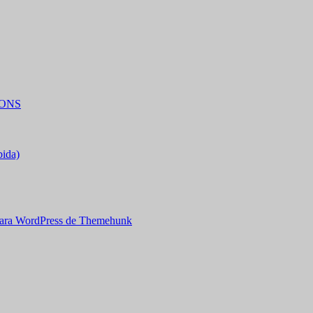
IONS
bida)
ara WordPress de Themehunk