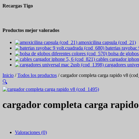
Recargas Tigo
Productos mejor valorados
amoxicilina capsula (cod_21)
baterias rayobac
bolsa de globos
cables cargador iphon
cargadores unive
Inicio
/
Todos los productos
/ cargador completa carga rapido v8 (co
🔍
cargador completa carga rapido
Valoraciones (0)