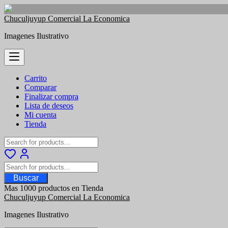
Saltar
Chuculjuyup Comercial La Economica
al
Imagenes Ilustrativo
contenido
Carrito
Comparar
Finalizar compra
Lista de deseos
Mi cuenta
Tienda
Buscar
Mas 1000 productos en Tienda
Chuculjuyup Comercial La Economica
Imagenes Ilustrativo