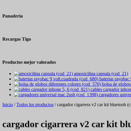
Panaderia
Recargas Tigo
Productos mejor valorados
amoxicilina capsula (cod_21)
baterias rayobac
bolsa de globos
cables cargador iphon
cargadores unive
Inicio
/
Todos los productos
/ cargador cigarrera v2 car kit bluetooh (
cargador cigarrera v2 car kit bl