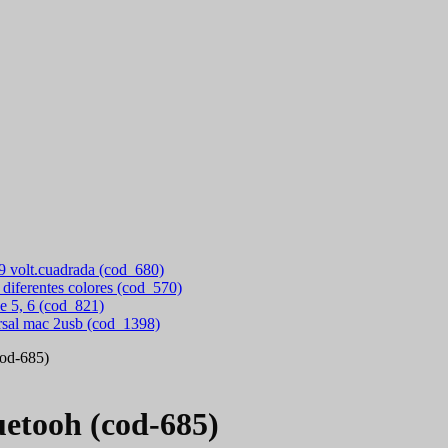
 9 volt.cuadrada (cod_680)
 diferentes colores (cod_570)
e 5, 6 (cod_821)
rsal mac 2usb (cod_1398)
cod-685)
uetooh (cod-685)