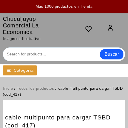
Saltar
Mas 1000 productos en Tienda
al
contenido
Chuculjuyup
Comercial La
Economica
Imagenes Ilustrativo
Buscar
Categoría
Inicio
/
Todos los productos
/ cable multipunto para cargar TSBD
(cod_417)
cable multipunto para cargar TSBD
(cod_417)