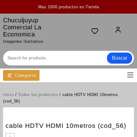
Saltar
Mas 1000 productos en Tienda
al
contenido
Chuculjuyup
Comercial La
Economica
Imagenes Ilustrativo
Buscar
Categoría
Inicio
/
Todos los productos
/ cable HDTV HDMI 10metros
(cod_56)
cable HDTV HDMI 10metros (cod_56)