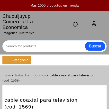
Saltar
Mas 1000 productos en Tienda
al
contenido
Chuculjuyup
Comercial La
Economica
Imagenes Ilustrativo
Buscar
Categoría
Inicio
/
Todos los productos
/ cable coaxial para television
(cod_1569)
cable coaxial para television
(cod_1569)